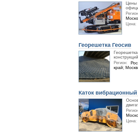
Цены 
офици
Регион
Моско
Цена:
Георешетка Геосив
Георешетка
конструкций
Регион:
Рос
край; Москв
Каток вибрационный 
Основ
двигат
Регион
Моско
Цена: