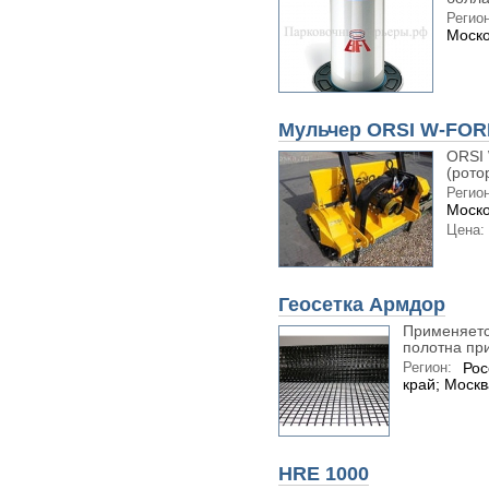
Регион
Моско
Мульчер ORSI W-FOR
ORSI
(рото
Регион
Моско
Цена:
Геосетка Армдор
Применяетс
полотна при
Регион:
Рос
край; Москв
HRE 1000