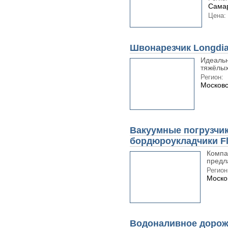
Самар
Цена:
Швонарезчик Longdi
Идеаль
тяжёлых
Регион:
Московс
Вакуумные погрузчик
бордюроукладчики Fl
Компа
предл
Регион
Моско
Водоналивное дорож