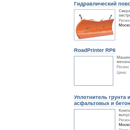
Гидравлический пов
Свер
австр
Регион
Моско
RoadPrinter RP6
Машины
механи
Регион:
Цена:
Уплотнитель грунта 
асфальтовых и бето
Компа
выпус
Регион
Моско
Цена: