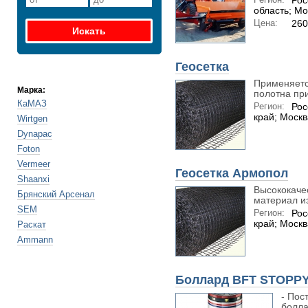
Рос
область; Мо
Цена:
260
Геосетка
Применяетс
Марка:
полотна при
КаМАЗ
Регион:
Рос
край; Москв
Wirtgen
Dynapac
Foton
Vermeer
Геосетка Армопол
Shaanxi
Высококаче
Брянский Арсенал
материал из
SEM
Регион:
Рос
край; Москв
Раскат
Ammann
Боллард BFT STOPPY
- Пос
болла