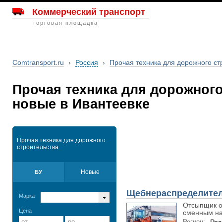
Коммерческий транспорт
торговая площадка
Comtransport.ru
›
Россия
›
Прочая техника для дорожного ст
Прочая техника для дорожног
новые в Ивантеевке
Прочая техника для дорожного
строительства
Новые
БУ
Щебнераспределител
Марка
Отсыпщик о
Цена
сменным на
Регион: