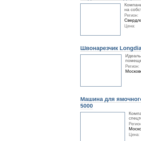
Компани
на собс
Регион:
Свердло
Цена:
Швонарезчик Longdia
Идеаль
помеще
Регион:
Москов
Машина для ямочног
5000
Компа
спецт
Регион
Моско
Цена: