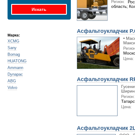
Регион:
Рос
область; К
Асфальтоукладчик P.
Марка:
• Масс
XCMG
Макси
Sany
Регион
Моско
Bomag
Цена:
HUATONG
Ammann
Dynapac
Асфальтоукладчик R
ABG
Гусени
Volvo
Ширина
Регион:
Татарс
Цена:
Асфальтоукладчик 2