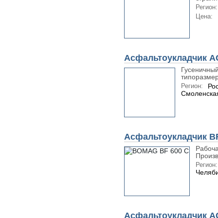
Регион:
Цена:
Асфальтоукладчик АС
Гусеничный
типоразмер
Регион:
Ро
Смоленская
Асфальтоукладчик BF
Рабоча
Произв
Регион:
Челяби
Асфальтоукладчик А