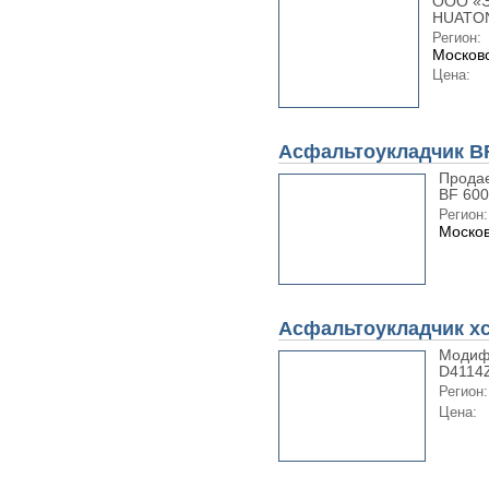
ООО «Э
HUATON
Регион:
Московс
Цена:
Асфальтоукладчик BF
Продае
BF 600
Регион:
Москов
Асфальтоукладчик x
Модиф
D4114Z
Регион:
Цена: