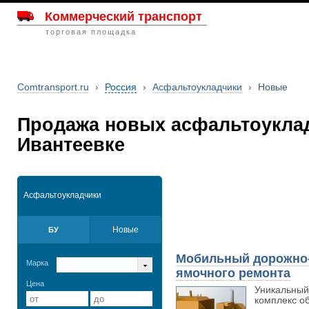
Коммерческий транспорт
торговая площадка
Comtransport.ru
›
Россия
›
Асфальтоукладчики
›
Новые
Продажа новых асфальтоукла
Ивантеевке
Асфальтоукладчики
Новые
БУ
Мобильный дорожно-
Марка
ямочного ремонта
Цена
Уникальный
комплекс об