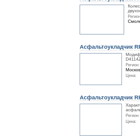
Коле
двухо
Регион
Смоле
Асфальтоукладчик R
Модиф
D4114Z
Регион:
Москов
Цена:
Асфальтоукладчик R
Характ
асфаль
Регион:
Цена: