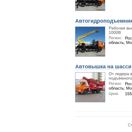
Автогидроподъемник
Рабочая выс
1000В
Регион:
Рос
область; Мо
Автовышка на шасси 
От лидера в
подъёмного.
Регион:
Рос
область; Мо
Цена:
15
Ст