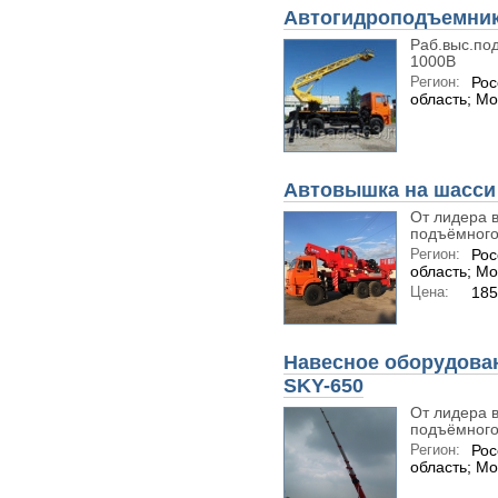
Автогидроподъемник 
Раб.выс.под
1000В
Регион:
Рос
область; Мо
Автовышка на шасси 
От лидера в
подъёмного.
Регион:
Рос
область; Мо
Цена:
18
Навесное оборудова
SKY-650
От лидера в
подъёмного.
Регион:
Рос
область; Мо