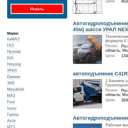
Цена:
450
Автогидроподъемник 
45м) шасси УРАЛ NEX
Марка:
Технически
КаМАЗ
формула 6 х
ГАЗ
Регион:
Рос
область; Мо
Hyundai
Цена:
134
KIA
Horyong
УРАЛ
автоподъемник C41R
Daewoo
1 Базовое ш
ЗИЛ
Грузоподъем
Mitsubishi
Регион:
Рос
область; Мо
МАЗ
Цена:
369
Ford
Isuzu
Газель
Автогидроподъемник 
Aichi
Рабочая вы
МТЗ