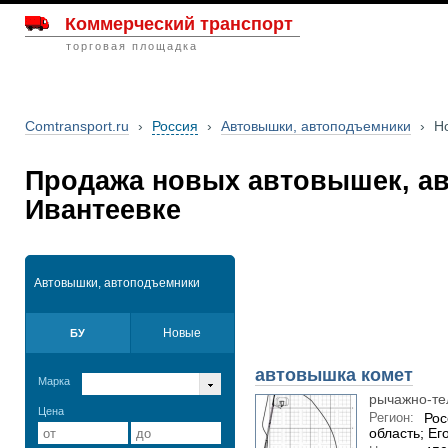
Коммерческий транспорт
торговая площадка
Comtransport.ru
›
Россия
›
Автовышки, автоподъемники
›
Н
Продажа новых автовышек, а
Ивантеевке
Автовышки, автоподъемники
Новые
БУ
автовышка комет
Марка
рычажно-те
Цена
Регион:
Рос
область; Ег