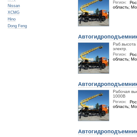
Регион:
Рос
Nissan
область; Мо
XCMG
Hino
Dong Feng
Автогидроподъемник 
Раб.высота 
электр.
Регион:
Рос
область; Мо
Автогидроподъемник 
Рабочая выс
1000В
Регион:
Рос
область; Мо
Автогидроподъемник 