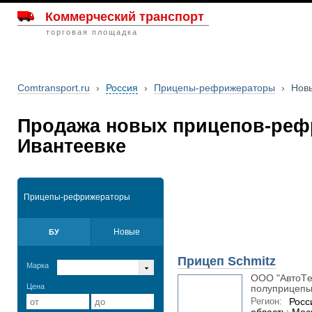
Коммерческий транспорт
торговая площадка
Comtransport.ru
›
Россия
›
Прицепы-рефрижераторы
›
Нов
Продажа новых прицепов-реф
Ивантеевке
Прицепы-рефрижераторы
Новые
БУ
Прицеп Schmitz
Марка
OOO "AвтoТe
Цена
полуприцепы 
Регион:
Росс